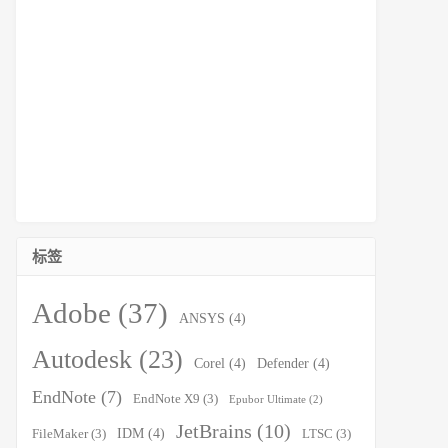
标签
Adobe
(37)
ANSYS
(4)
Autodesk
(23)
Corel
(4)
Defender
(4)
EndNote
(7)
EndNote X9
(3)
Epubor Ultimate
(2)
JetBrains
(10)
IDM
(4)
FileMaker
(3)
LTSC
(3)