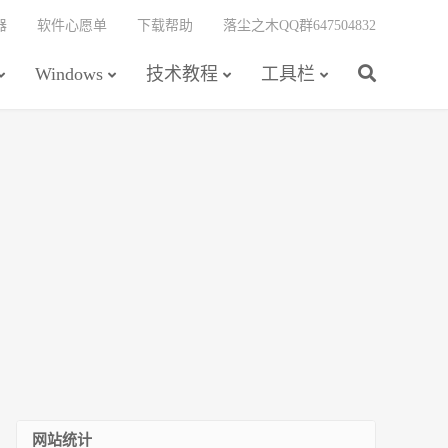
器
软件心愿单
下载帮助
落尘之木QQ群647504832
Windows
技术教程
工具栏
网站统计