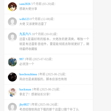
sam2026
5个月前 (03-20)说：
感谢大佬分享
wdh123
8个月前 (12-08)说：
大佬 又该更新迅雷了
九五六八
10个月前 (10-01)说：
迅雷X是最好用的版本，大佬改的更清爽，唯独一个
就是有迅雷影音组件，要是能彻底去除就更好了，期
待最终收藏版
997
1年前 (2025-07-02)说：
必须顶一个
luochenzhimu
1年前 (2025-06-25)说：
商店也是桌面版的，脚本应该也有效
hackman
1年前 (2025-06-25)说：
拿走了！感谢站长分享！
jhy0827
1年前 (2025-06-24)说：
考虑给微软商店下载的那个迅雷12做个补丁么.