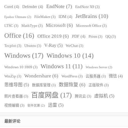
EndNote
(7)
Corel
(4)
Defender
(4)
EndNote X9
(3)
JetBrains
(10)
IDM
(4)
FileMaker
(3)
Epubor Ultimate
(2)
Microsoft
(6)
LTSC
(3)
MathType
(3)
Microsoft Office
(3)
Office
(16)
Office 2019
(6)
PDF
(4)
Prism
(3)
QQ
(3)
V-Ray
(5)
Tecplot
(3)
Ubuntu
(3)
WeChat
(3)
Windows
(17)
Windows 10
(14)
Windows 11
(11)
Windows 10 1809
(3)
Windows Server
(2)
Wondershare
(6)
微信
(4)
WinZip
(3)
WordPress
(3)
云服务器
(3)
数据恢复
(6)
思维导图
(5)
数据库管理
(3)
正版软件
(3)
百度网盘
(17)
虚拟机
(5)
照片查看器
(3)
腾讯云
(3)
迅雷
(5)
视频编辑
(3)
软件优惠
(2)
最新评论