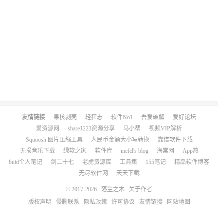
友情链接
果核剥壳
轻狂志
软件No1
吾爱破解
爱好论坛
爱资源网
share1223资源分享
马小帮
视频VIP解析
Squoosh 图片压缩工具
人民币金额大小写转换
靠谱软件下载
无损音乐下载
绿软之家
软件库
mefcl's blog
海棠网
App热
8uid个人笔记
剑二十七
老虎资源库
工具集
155笔记
精品软件博客
无尽软件网
天天下载
© 2017-2026
落尘之木
关于作者
版权声明
侵删联系
隐私政策
许可协议
友情链接
网站地图