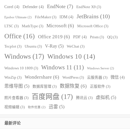
EndNote
(7)
Corel
(4)
Defender
(4)
EndNote X9
(3)
JetBrains
(10)
IDM
(4)
FileMaker
(3)
Epubor Ultimate
(2)
Microsoft
(6)
LTSC
(3)
MathType
(3)
Microsoft Office
(3)
Office
(16)
Office 2019
(6)
PDF
(4)
Prism
(3)
QQ
(3)
V-Ray
(5)
Tecplot
(3)
Ubuntu
(3)
WeChat
(3)
Windows
(17)
Windows 10
(14)
Windows 11
(11)
Windows 10 1809
(3)
Windows Server
(2)
Wondershare
(6)
微信
(4)
WinZip
(3)
WordPress
(3)
云服务器
(3)
数据恢复
(6)
思维导图
(5)
数据库管理
(3)
正版软件
(3)
百度网盘
(17)
虚拟机
(5)
照片查看器
(3)
腾讯云
(3)
迅雷
(5)
视频编辑
(3)
软件优惠
(2)
最新评论