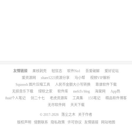
友情链接
果核剥壳
轻狂志
软件No1
吾爱破解
爱好论坛
爱资源网
share1223资源分享
马小帮
视频VIP解析
Squoosh 图片压缩工具
人民币金额大小写转换
靠谱软件下载
无损音乐下载
绿软之家
软件库
mefcl's blog
海棠网
App热
8uid个人笔记
剑二十七
老虎资源库
工具集
155笔记
精品软件博客
无尽软件网
天天下载
© 2017-2026
落尘之木
关于作者
版权声明
侵删联系
隐私政策
许可协议
友情链接
网站地图