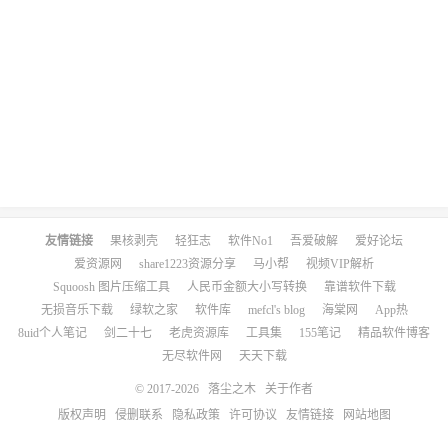
友情链接
果核剥壳
轻狂志
软件No1
吾爱破解
爱好论坛
爱资源网
share1223资源分享
马小帮
视频VIP解析
Squoosh 图片压缩工具
人民币金额大小写转换
靠谱软件下载
无损音乐下载
绿软之家
软件库
mefcl's blog
海棠网
App热
8uid个人笔记
剑二十七
老虎资源库
工具集
155笔记
精品软件博客
无尽软件网
天天下载
© 2017-2026
落尘之木
关于作者
版权声明
侵删联系
隐私政策
许可协议
友情链接
网站地图