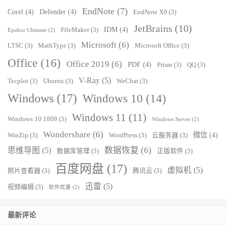
EndNote
(7)
Corel
(4)
Defender
(4)
EndNote X9
(3)
JetBrains
(10)
IDM
(4)
FileMaker
(3)
Epubor Ultimate
(2)
Microsoft
(6)
LTSC
(3)
MathType
(3)
Microsoft Office
(3)
Office
(16)
Office 2019
(6)
PDF
(4)
Prism
(3)
QQ
(3)
V-Ray
(5)
Tecplot
(3)
Ubuntu
(3)
WeChat
(3)
Windows
(17)
Windows 10
(14)
Windows 11
(11)
Windows 10 1809
(3)
Windows Server
(2)
Wondershare
(6)
微信
(4)
WinZip
(3)
WordPress
(3)
云服务器
(3)
数据恢复
(6)
思维导图
(5)
数据库管理
(3)
正版软件
(3)
百度网盘
(17)
虚拟机
(5)
照片查看器
(3)
腾讯云
(3)
迅雷
(5)
视频编辑
(3)
软件优惠
(2)
最新评论