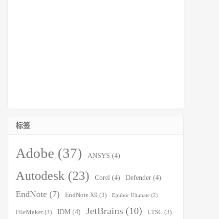
标签
Adobe
(37)
ANSYS
(4)
Autodesk
(23)
Corel
(4)
Defender
(4)
EndNote
(7)
EndNote X9
(3)
Epubor Ultimate
(2)
JetBrains
(10)
IDM
(4)
FileMaker
(3)
LTSC
(3)