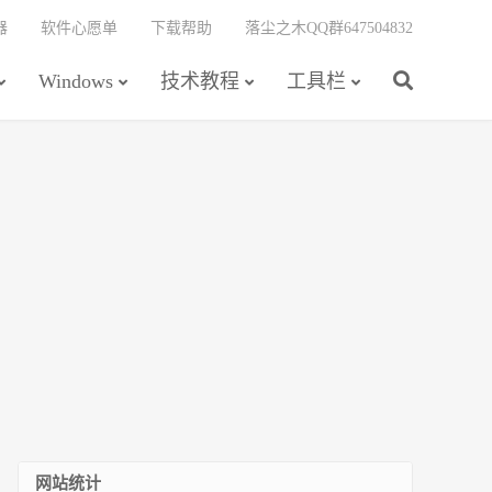
器
软件心愿单
下载帮助
落尘之木QQ群647504832
Windows
技术教程
工具栏
网站统计