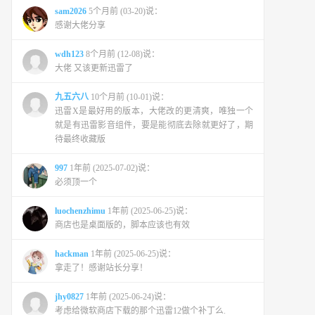
sam2026
5个月前 (03-20)说：
感谢大佬分享
wdh123
8个月前 (12-08)说：
大佬 又该更新迅雷了
九五六八
10个月前 (10-01)说：
迅雷X是最好用的版本，大佬改的更清爽，唯独一个
就是有迅雷影音组件，要是能彻底去除就更好了，期
待最终收藏版
997
1年前 (2025-07-02)说：
必须顶一个
luochenzhimu
1年前 (2025-06-25)说：
商店也是桌面版的，脚本应该也有效
hackman
1年前 (2025-06-25)说：
拿走了！感谢站长分享！
jhy0827
1年前 (2025-06-24)说：
考虑给微软商店下载的那个迅雷12做个补丁么.