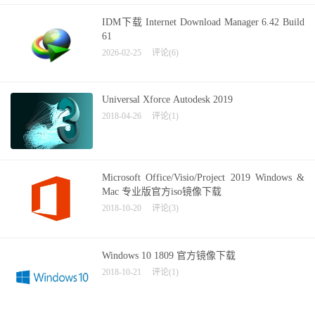
IDM下载 Internet Download Manager 6.42 Build
61
2026-02-25
评论(6)
Universal Xforce Autodesk 2019
2018-04-26
评论(1)
Microsoft Office/Visio/Project 2019 Windows &
Mac 专业版官方iso镜像下载
2018-10-20
评论(3)
Windows 10 1809 官方镜像下载
2018-10-21
评论(1)