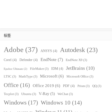
标签
Adobe
(37)
Autodesk
(23)
ANSYS
(4)
EndNote
(7)
Corel
(4)
Defender
(4)
EndNote X9
(3)
JetBrains
(10)
IDM
(4)
FileMaker
(3)
Epubor Ultimate
(2)
Microsoft
(6)
LTSC
(3)
MathType
(3)
Microsoft Office
(3)
Office
(16)
Office 2019
(6)
PDF
(4)
Prism
(3)
QQ
(3)
V-Ray
(5)
Tecplot
(3)
Ubuntu
(3)
WeChat
(3)
Windows
(17)
Windows 10
(14)
Windows 11
(11)