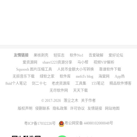
友情链接
果核剥壳
轻狂志
软件No1
吾爱破解
爱好论坛
爱资源网
share1223资源分享
马小帮
视频VIP解析
Squoosh 图片压缩工具
人民币金额大小写转换
靠谱软件下载
无损音乐下载
绿软之家
软件库
mefcl's blog
海棠网
App热
8uid个人笔记
剑二十七
老虎资源库
工具集
155笔记
精品软件博客
无尽软件网
天天下载
© 2017-2026
落尘之木
关于作者
版权声明
侵删联系
隐私政策
许可协议
友情链接
网站地图
粤ICP备17032226号
粤公网安备 44088102000048号