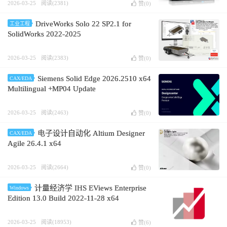
2026-03-25
阅读(2381)
赞(
0
)
DriveWorks Solo 22 SP2.1 for
工业工程
SolidWorks 2022-2025
2026-03-25
阅读(2383)
赞(
0
)
Siemens Solid Edge 2026.2510 x64
CAX/EDA
Multilingual +MP04 Update
2026-03-25
阅读(2463)
赞(
0
)
电子设计自动化 Altium Designer
CAX/EDA
Agile 26.4.1 x64
2026-03-25
阅读(2664)
赞(
0
)
计量经济学 IHS EViews Enterprise
Windows
Edition 13.0 Build 2022-11-28 x64
2026-03-25
阅读(18953)
赞(
6
)