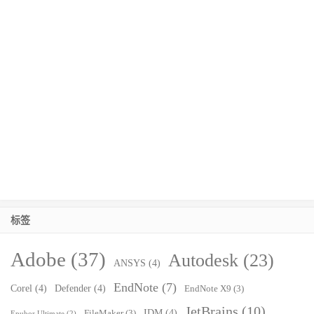
标签
Adobe
(37)
Autodesk
(23)
ANSYS
(4)
EndNote
(7)
Corel
(4)
Defender
(4)
EndNote X9
(3)
JetBrains
(10)
IDM
(4)
FileMaker
(3)
Epubor Ultimate
(2)