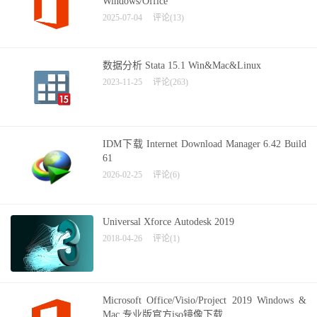
Windows/Office
2025-07-04
评论(13)
数据分析 Stata 15.1 Win&Mac&Linux
2023-11-25
评论(263)
IDM下载 Internet Download Manager 6.42 Build
61
2026-02-25
评论(6)
Universal Xforce Autodesk 2019
2018-04-26
评论(1)
Microsoft Office/Visio/Project 2019 Windows &
Mac 专业版官方iso镜像下载