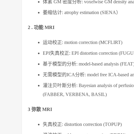
体素 GM 密度分析: voxelwise GM density ana
萎缩估计: atrophy estimation (SIENA）
2 . 功能 MRI
运动校正: motion correction (MCFLIRT)
EPI失真校正: EPI distortion correction (FU
基于模型的分析: model-based analysis (FEAT
无需模型的ICA分析: model free ICA-based ana
灌注贝叶斯分析: Bayesian analysis of perfusion
(FABBER, VERBENA, BASIL)
3 弥散 MRI
失真校正: distortion correction (TOPUP)