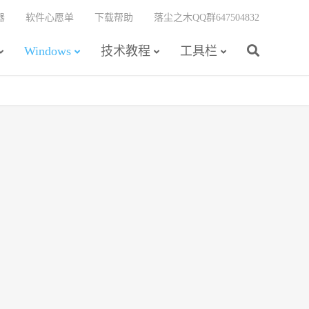
器
软件心愿单
下载帮助
落尘之木QQ群647504832
Windows
技术教程
工具栏