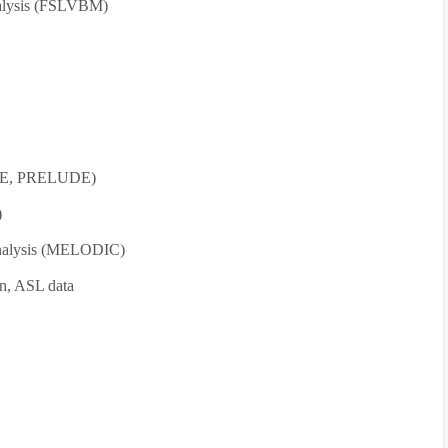
lysis (FSLVBM)
GUE, PRELUDE)
)
lysis (MELODIC)
, ASL data