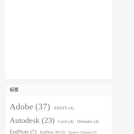
标签
Adobe
(37)
ANSYS
(4)
Autodesk
(23)
Corel
(4)
Defender
(4)
EndNote
(7)
EndNote X9
(3)
Epubor Ultimate
(2)