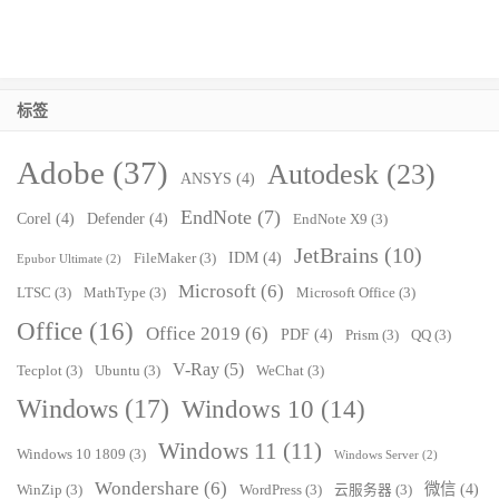
标签
Adobe
(37)
Autodesk
(23)
ANSYS
(4)
EndNote
(7)
Corel
(4)
Defender
(4)
EndNote X9
(3)
JetBrains
(10)
IDM
(4)
FileMaker
(3)
Epubor Ultimate
(2)
Microsoft
(6)
LTSC
(3)
MathType
(3)
Microsoft Office
(3)
Office
(16)
Office 2019
(6)
PDF
(4)
Prism
(3)
QQ
(3)
V-Ray
(5)
Tecplot
(3)
Ubuntu
(3)
WeChat
(3)
Windows
(17)
Windows 10
(14)
Windows 11
(11)
Windows 10 1809
(3)
Windows Server
(2)
Wondershare
(6)
微信
(4)
WinZip
(3)
WordPress
(3)
云服务器
(3)