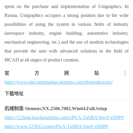
spent on the purchase and implementation of Unigraphics. In
Russia, Unigraphics occupies a strong position due to the wide
possibilities of using the system in various fields of industry
(aerospace industry, engine building, automotive industry,
mechanical engineering, etc.) and the use of modern technologies
that provide the user with advanced solutions in the field of
MCAD at all stages of product creation.
官方网站：
https://www.plm.automation.siemens.com/zh/products/nx/
下载地址
机械制造 Siemens.NX.2506.7002.Win64.Full.Setup
https://123pan.luochenzhimu.com/s/PjcA-TqSRA?pwd=eD0P#
https://www.123912.com/s/PjcA-TqSRA?pwd=eD0P#