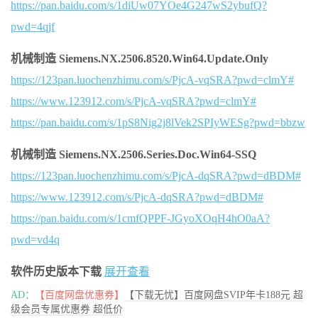
https://pan.baidu.com/s/1diUw07YOe4G247wS2ybufQ?
pwd=4qjf
机械制造 Siemens.NX.2506.8520.Win64.Update.Only
https://123pan.luochenzhimu.com/s/PjcA-vqSRA?pwd=clmY#
https://www.123912.com/s/PjcA-vqSRA?pwd=clmY#
https://pan.baidu.com/s/1pS8Nig2j8lVek2SPIyWESg?pwd=bbzw
机械制造 Siemens.NX.2506.Series.Doc.Win64-SSQ
https://123pan.luochenzhimu.com/s/PjcA-dqSRA?pwd=dBDM#
https://www.123912.com/s/PjcA-dqSRA?pwd=dBDM#
https://pan.baidu.com/s/1cmfQPPF-JGyoXOqH4hO0aA?
pwd=vd4q
软件历史版本下载
展开查看
AD：
【百度网盘优惠券】
【下载无忧】百度网盘SVIP年卡188元 超
级会员专属优惠券 超低价