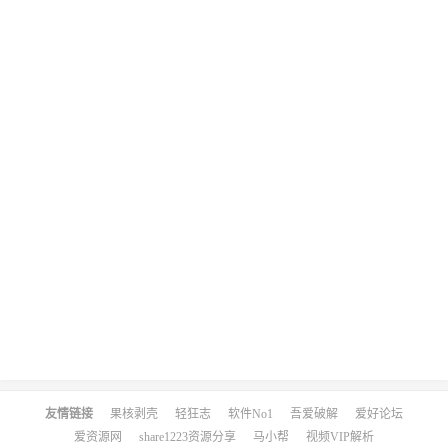
友情链接
果核剥壳
轻狂志
软件No1
吾爱破解
爱好论坛
爱资源网
share1223资源分享
马小帮
视频VIP解析