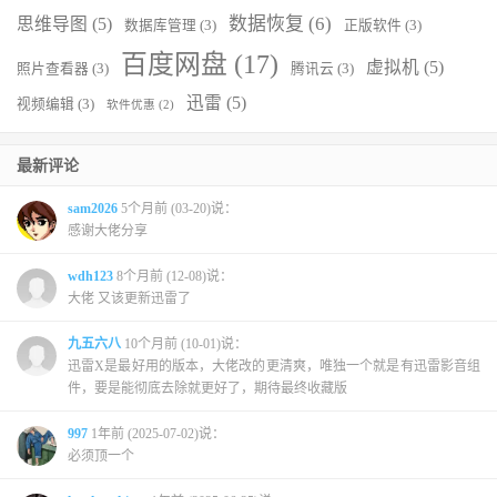
数据恢复
(6)
思维导图
(5)
数据库管理
(3)
正版软件
(3)
百度网盘
(17)
虚拟机
(5)
照片查看器
(3)
腾讯云
(3)
迅雷
(5)
视频编辑
(3)
软件优惠
(2)
最新评论
sam2026
5个月前 (03-20)说：
感谢大佬分享
wdh123
8个月前 (12-08)说：
大佬 又该更新迅雷了
九五六八
10个月前 (10-01)说：
迅雷X是最好用的版本，大佬改的更清爽，唯独一个就是有迅雷影音组
件，要是能彻底去除就更好了，期待最终收藏版
997
1年前 (2025-07-02)说：
必须顶一个