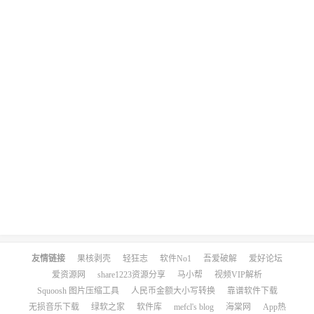
友情链接
果核剥壳
轻狂志
软件No1
吾爱破解
爱好论坛
爱资源网
share1223资源分享
马小帮
视频VIP解析
Squoosh 图片压缩工具
人民币金额大小写转换
靠谱软件下载
无损音乐下载
绿软之家
软件库
mefcl's blog
海棠网
App热