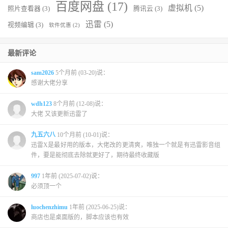
百度网盘
(17)
虚拟机
(5)
照片查看器
(3)
腾讯云
(3)
迅雷
(5)
视频编辑
(3)
软件优惠
(2)
最新评论
sam2026
5个月前 (03-20)说：
感谢大佬分享
wdh123
8个月前 (12-08)说：
大佬 又该更新迅雷了
九五六八
10个月前 (10-01)说：
迅雷X是最好用的版本，大佬改的更清爽，唯独一个就是有迅雷影音组
件，要是能彻底去除就更好了，期待最终收藏版
997
1年前 (2025-07-02)说：
必须顶一个
luochenzhimu
1年前 (2025-06-25)说：
商店也是桌面版的，脚本应该也有效