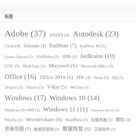
标签
Adobe
(37)
Autodesk
(23)
ANSYS
(4)
EndNote
(7)
Corel
(4)
Defender
(4)
EndNote X9
(3)
JetBrains
(10)
IDM
(4)
FileMaker
(3)
Epubor Ultimate
(2)
Microsoft
(6)
LTSC
(3)
MathType
(3)
Microsoft Office
(3)
Office
(16)
Office 2019
(6)
PDF
(4)
Prism
(3)
QQ
(3)
V-Ray
(5)
Tecplot
(3)
Ubuntu
(3)
WeChat
(3)
Windows
(17)
Windows 10
(14)
Windows 11
(11)
Windows 10 1809
(3)
Windows Server
(2)
Wondershare
(6)
微信
(4)
WinZip
(3)
WordPress
(3)
云服务器
(3)
数据恢复
(6)
思维导图
(5)
数据库管理
(3)
正版软件
(3)