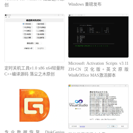
Windows 重磅发布
创
Microsoft Activation Scripts v3.11
定时关机工具v1.0 x86 x64轻量附
ZH-CN 汉化版+英文原版
C++编译源码 落尘之木原创
Win&Office MAS激活脚本
专业数据恢复 DiskGenius