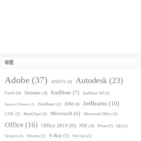
标签
Adobe
(37)
Autodesk
(23)
ANSYS
(4)
EndNote
(7)
Corel
(4)
Defender
(4)
EndNote X9
(3)
JetBrains
(10)
IDM
(4)
FileMaker
(3)
Epubor Ultimate
(2)
Microsoft
(6)
LTSC
(3)
MathType
(3)
Microsoft Office
(3)
Office
(16)
Office 2019
(6)
PDF
(4)
Prism
(3)
QQ
(3)
V-Ray
(5)
Tecplot
(3)
Ubuntu
(3)
WeChat
(3)