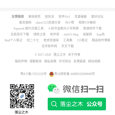
友情链接
果核剥壳
轻狂志
软件No1
吾爱破解
爱好论坛
爱资源网
share1223资源分享
马小帮
视频VIP解析
Squoosh 图片压缩工具
人民币金额大小写转换
靠谱软件下载
无损音乐下载
绿软之家
软件库
mefcl's blog
海棠网
App热
8uid个人笔记
剑二十七
老虎资源库
工具集
155笔记
精品软件博客
无尽软件网
天天下载
© 2017-2026
落尘之木
关于作者
版权声明
侵删联系
隐私政策
许可协议
友情链接
网站地图
粤ICP备17032226号
粤公网安备 44088102000048号