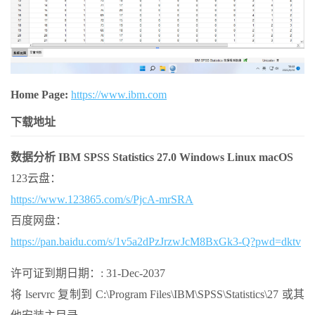
Home Page:
https://www.ibm.com
下载地址
数据分析 IBM SPSS Statistics 27.0 Windows Linux macOS
123云盘：
https://www.123865.com/s/PjcA-mrSRA
百度网盘：
https://pan.baidu.com/s/1v5a2dPzJrzwJcM8BxGk3-Q?pwd=dktv
许可证到期日期：: 31-Dec-2037
将 lservrc 复制到 C:\Program Files\IBM\SPSS\Statistics\27 或其