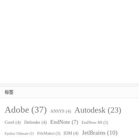
标签
Adobe
(37)
Autodesk
(23)
ANSYS
(4)
EndNote
(7)
Corel
(4)
Defender
(4)
EndNote X9
(3)
JetBrains
(10)
IDM
(4)
FileMaker
(3)
Epubor Ultimate
(2)