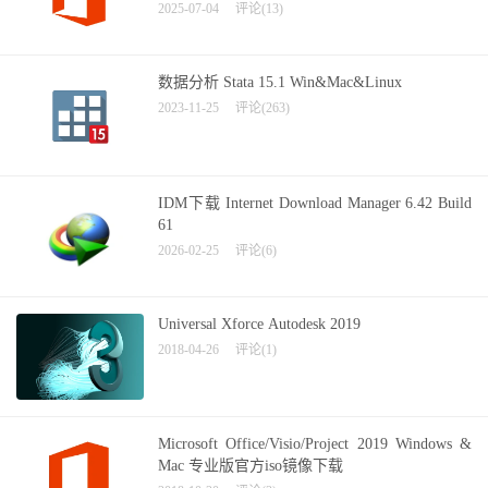
2025-07-04
评论(13)
数据分析 Stata 15.1 Win&Mac&Linux
2023-11-25
评论(263)
IDM下载 Internet Download Manager 6.42 Build
61
2026-02-25
评论(6)
Universal Xforce Autodesk 2019
2018-04-26
评论(1)
Microsoft Office/Visio/Project 2019 Windows &
Mac 专业版官方iso镜像下载