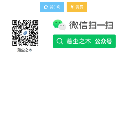
赞(
16
)
赞赏