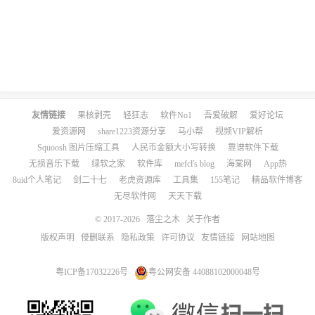
友情链接
果核剥壳
轻狂志
软件No1
吾爱破解
爱好论坛
爱资源网
share1223资源分享
马小帮
视频VIP解析
Squoosh 图片压缩工具
人民币金额大小写转换
靠谱软件下载
无损音乐下载
绿软之家
软件库
mefcl's blog
海棠网
App热
8uid个人笔记
剑二十七
老虎资源库
工具集
155笔记
精品软件博客
无尽软件网
天天下载
© 2017-2026
落尘之木
关于作者
版权声明
侵删联系
隐私政策
许可协议
友情链接
网站地图
粤ICP备17032226号
粤公网安备 44088102000048号