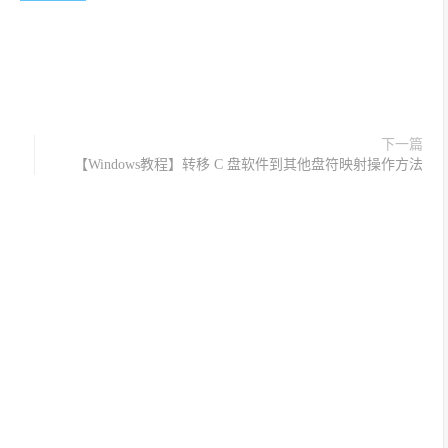
下一篇
【Windows教程】转移 C 盘软件到其他盘符映射操作方法