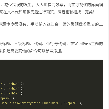
码，减少错误的发生，大大地提高效率，而在可视化的界面编
来在文本代码编辑完后进行预览，两者相辅相成，完美！
标题命令都没有，手动输入这些会非常的繁琐做着重复的工
标题、三级标题、代码、带行号代码，在WordPress主题的
下代码，如果你还需要其他的命令可以参照添加。
1>'
,
'</h1>'
);
2>'
,
'</h2>'
);
3>'
,
'</h3>'
);
</pre>'
);
'<pre class="prettyprint linenums">'
,
'</pre>'
);