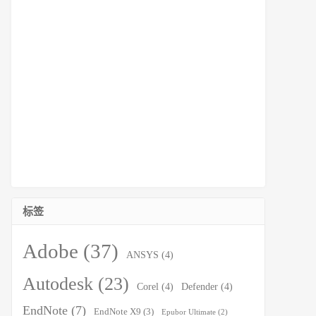
标签
Adobe
(37)
ANSYS
(4)
Autodesk
(23)
Corel
(4)
Defender
(4)
EndNote
(7)
EndNote X9
(3)
Epubor Ultimate
(2)