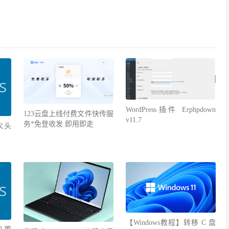
WordPress插件 Erphpdown
123云盘上线付费文件快传服
v11.7
务*免登收发 即用即走
定义头
【Windows教程】转移 C 盘