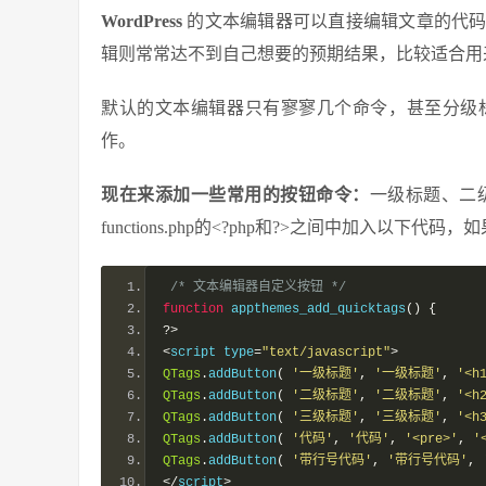
WordPress
的文本编辑器可以直接编辑文章的代
辑则常常达不到自己想要的预期结果，比较适合用
默认的文本编辑器只有寥寥几个命令，甚至分级
作。
现在来添加一些常用的按钮命令：
一级标题、二级
functions.php的<?php和?>之间中加入以
/* 文本编辑器自定义按钮 */
function
 appthemes_add_quicktags
()
{
?>
<
script type
=
"text/javascript"
>
QTags
.
addButton
(
'一级标题'
,
'一级标题'
,
'<h
QTags
.
addButton
(
'二级标题'
,
'二级标题'
,
'<h
QTags
.
addButton
(
'三级标题'
,
'三级标题'
,
'<h
QTags
.
addButton
(
'代码'
,
'代码'
,
'<pre>'
,
'
QTags
.
addButton
(
'带行号代码'
,
'带行号代码'
,
</
script
>