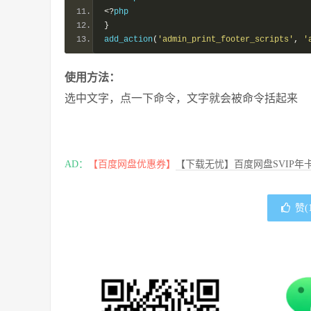
<?
php
}
add_action
(
'admin_print_footer_scripts'
,
'
使用方法：
选中文字，点一下命令，文字就会被命令括起来
AD：
【百度网盘优惠券】
【下载无忧】百度网盘SVIP年卡
赞(