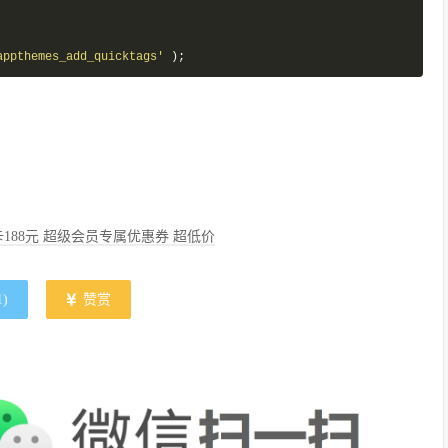
appthemes_add_quicktags'
);
188元 超级会员专属优惠券 超低价
1
)
赞赏