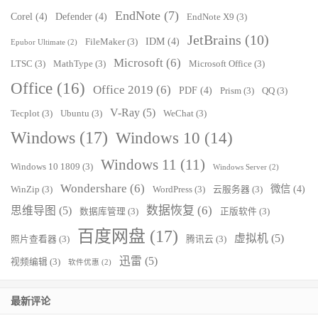
EndNote
(7)
Corel
(4)
Defender
(4)
EndNote X9
(3)
JetBrains
(10)
IDM
(4)
FileMaker
(3)
Epubor Ultimate
(2)
Microsoft
(6)
LTSC
(3)
MathType
(3)
Microsoft Office
(3)
Office
(16)
Office 2019
(6)
PDF
(4)
Prism
(3)
QQ
(3)
V-Ray
(5)
Tecplot
(3)
Ubuntu
(3)
WeChat
(3)
Windows
(17)
Windows 10
(14)
Windows 11
(11)
Windows 10 1809
(3)
Windows Server
(2)
Wondershare
(6)
微信
(4)
WinZip
(3)
WordPress
(3)
云服务器
(3)
数据恢复
(6)
思维导图
(5)
数据库管理
(3)
正版软件
(3)
百度网盘
(17)
虚拟机
(5)
照片查看器
(3)
腾讯云
(3)
迅雷
(5)
视频编辑
(3)
软件优惠
(2)
最新评论