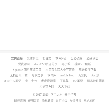
友情链接
果核剥壳
轻狂志
软件No1
吾爱破解
爱好论坛
爱资源网
share1223资源分享
马小帮
视频VIP解析
Squoosh 图片压缩工具
人民币金额大小写转换
靠谱软件下载
无损音乐下载
绿软之家
软件库
mefcl's blog
海棠网
App热
8uid个人笔记
剑二十七
老虎资源库
工具集
155笔记
精品软件博客
无尽软件网
天天下载
© 2017-2026
落尘之木
关于作者
版权声明
侵删联系
隐私政策
许可协议
友情链接
网站地图