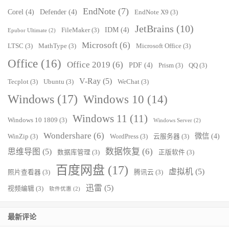
EndNote
(7)
Corel
(4)
Defender
(4)
EndNote X9
(3)
JetBrains
(10)
IDM
(4)
FileMaker
(3)
Epubor Ultimate
(2)
Microsoft
(6)
LTSC
(3)
MathType
(3)
Microsoft Office
(3)
Office
(16)
Office 2019
(6)
PDF
(4)
Prism
(3)
QQ
(3)
V-Ray
(5)
Tecplot
(3)
Ubuntu
(3)
WeChat
(3)
Windows
(17)
Windows 10
(14)
Windows 11
(11)
Windows 10 1809
(3)
Windows Server
(2)
Wondershare
(6)
微信
(4)
WinZip
(3)
WordPress
(3)
云服务器
(3)
数据恢复
(6)
思维导图
(5)
数据库管理
(3)
正版软件
(3)
百度网盘
(17)
虚拟机
(5)
照片查看器
(3)
腾讯云
(3)
迅雷
(5)
视频编辑
(3)
软件优惠
(2)
最新评论