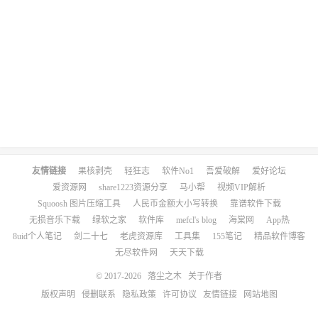
友情链接
果核剥壳
轻狂志
软件No1
吾爱破解
爱好论坛
爱资源网
share1223资源分享
马小帮
视频VIP解析
Squoosh 图片压缩工具
人民币金额大小写转换
靠谱软件下载
无损音乐下载
绿软之家
软件库
mefcl's blog
海棠网
App热
8uid个人笔记
剑二十七
老虎资源库
工具集
155笔记
精品软件博客
无尽软件网
天天下载
© 2017-2026
落尘之木
关于作者
版权声明
侵删联系
隐私政策
许可协议
友情链接
网站地图