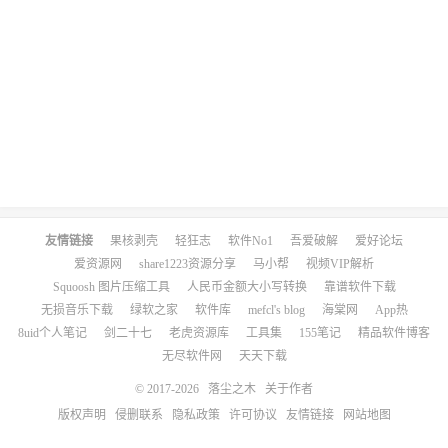
友情链接
果核剥壳
轻狂志
软件No1
吾爱破解
爱好论坛
爱资源网
share1223资源分享
马小帮
视频VIP解析
Squoosh 图片压缩工具
人民币金额大小写转换
靠谱软件下载
无损音乐下载
绿软之家
软件库
mefcl's blog
海棠网
App热
8uid个人笔记
剑二十七
老虎资源库
工具集
155笔记
精品软件博客
无尽软件网
天天下载
© 2017-2026
落尘之木
关于作者
版权声明
侵删联系
隐私政策
许可协议
友情链接
网站地图