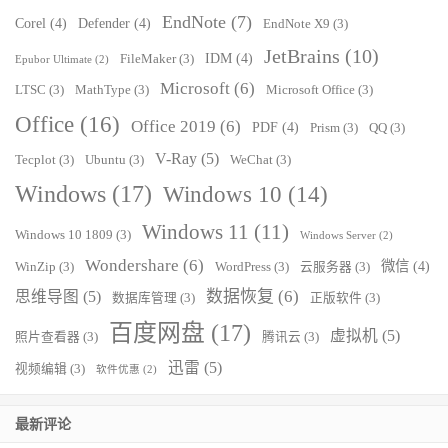
EndNote
(7)
Corel
(4)
Defender
(4)
EndNote X9
(3)
JetBrains
(10)
IDM
(4)
FileMaker
(3)
Epubor Ultimate
(2)
Microsoft
(6)
LTSC
(3)
MathType
(3)
Microsoft Office
(3)
Office
(16)
Office 2019
(6)
PDF
(4)
Prism
(3)
QQ
(3)
V-Ray
(5)
Tecplot
(3)
Ubuntu
(3)
WeChat
(3)
Windows
(17)
Windows 10
(14)
Windows 11
(11)
Windows 10 1809
(3)
Windows Server
(2)
Wondershare
(6)
微信
(4)
WinZip
(3)
WordPress
(3)
云服务器
(3)
数据恢复
(6)
思维导图
(5)
数据库管理
(3)
正版软件
(3)
百度网盘
(17)
虚拟机
(5)
照片查看器
(3)
腾讯云
(3)
迅雷
(5)
视频编辑
(3)
软件优惠
(2)
最新评论