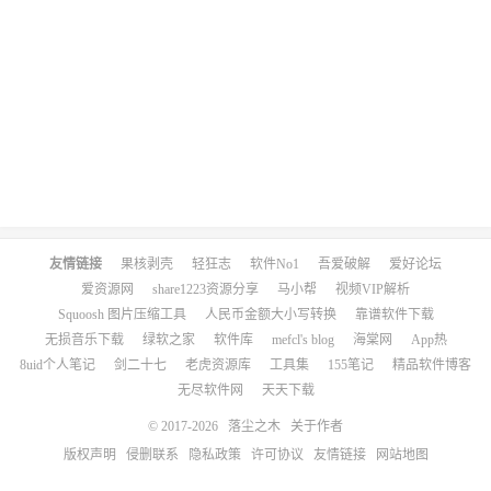
友情链接
果核剥壳
轻狂志
软件No1
吾爱破解
爱好论坛
爱资源网
share1223资源分享
马小帮
视频VIP解析
Squoosh 图片压缩工具
人民币金额大小写转换
靠谱软件下载
无损音乐下载
绿软之家
软件库
mefcl's blog
海棠网
App热
8uid个人笔记
剑二十七
老虎资源库
工具集
155笔记
精品软件博客
无尽软件网
天天下载
© 2017-2026
落尘之木
关于作者
版权声明
侵删联系
隐私政策
许可协议
友情链接
网站地图