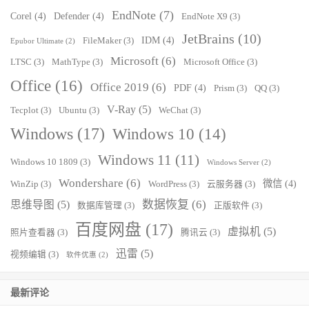
EndNote
(7)
Corel
(4)
Defender
(4)
EndNote X9
(3)
JetBrains
(10)
IDM
(4)
FileMaker
(3)
Epubor Ultimate
(2)
Microsoft
(6)
LTSC
(3)
MathType
(3)
Microsoft Office
(3)
Office
(16)
Office 2019
(6)
PDF
(4)
Prism
(3)
QQ
(3)
V-Ray
(5)
Tecplot
(3)
Ubuntu
(3)
WeChat
(3)
Windows
(17)
Windows 10
(14)
Windows 11
(11)
Windows 10 1809
(3)
Windows Server
(2)
Wondershare
(6)
微信
(4)
WinZip
(3)
WordPress
(3)
云服务器
(3)
数据恢复
(6)
思维导图
(5)
数据库管理
(3)
正版软件
(3)
百度网盘
(17)
虚拟机
(5)
照片查看器
(3)
腾讯云
(3)
迅雷
(5)
视频编辑
(3)
软件优惠
(2)
最新评论